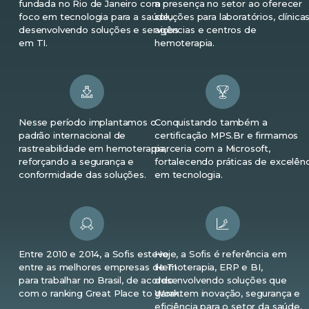
fundada no Rio de Janeiro com
a presença no setor ao oferecer
foco em tecnologia para a saúde,
soluções para laboratórios, clínicas
desenvolvendo soluções e serviços
agências e centros de
em TI.
hemoterapia.
Nesse período implantamos o
Conquistando também a
padrão internacional de
certificação MPS.Br e firmamos
rastreabilidade em hemoterapia,
parceria com a Microsoft,
reforçando a segurança e
fortalecendo práticas de excelênc
conformidade das soluções.
em tecnologia.
Entre 2010 e 2014, a Sofis esteve
Hoje, a Sofis é referência em
entre as melhores empresas de TI
Hemoterapia, ERP e BI,
para trabalhar no Brasil, de acordo
desenvolvendo soluções que
com o ranking Great Place to Work.
garantem inovação, segurança e
eficiência para o setor da saúde.