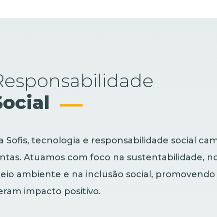
Responsabilidade
Social
a Sofis, tecnologia e responsabilidade social c
untas. Atuamos com foco na sustentabilidade, no
eio ambiente e na inclusão social, promovendo
eram impacto positivo.