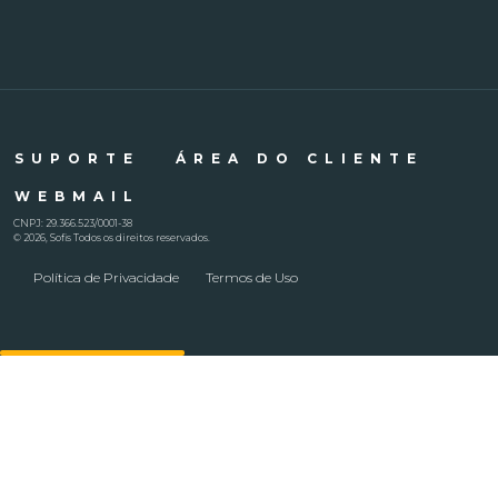
SUPORTE
ÁREA DO CLIENTE
WEBMAIL
CNPJ: 29.366.523/0001-38
© 2026, Sofis Todos os direitos reservados.
Política de Privacidade
Termos de Uso