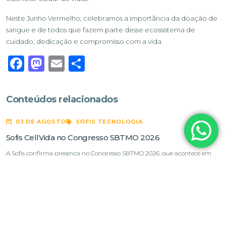
Neste Junho Vermelho, celebramos a importância da doação de
sangue e de todos que fazem parte desse ecossistema de
cuidado, dedicação e compromisso com a vida.
Facebook
Mastodon
Email
Share
Conteúdos relacionados
03 DE AGOSTO
SOFIS TECNOLOGIA
Sofis CellVida no Congresso SBTMO 2026
A Sofis confirma presença no Congresso SBTMO 2026, que acontece em
Salvador (BA) entre os dias 19 e 22 de agosto. O evento é promovido pela
Sociedade Brasileira de Terapia Celular e Transplante de Medula Óssea
(SBTMO). Neste ano, a entidade celebra 30 anos de trajetória dedicada à
ciência, à colaboração e à excelência assistencial […]
01 DE JUNHO
SOFIS TECNOLOGIA